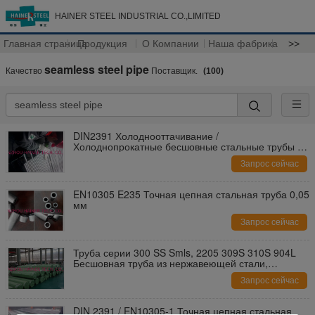
HAINER STEEL INDUSTRIAL CO.,LIMITED
Главная страница
Продукция
О Компании
Наша фабрика
>>
seamless steel pipe
Качество
Поставщик.
(100)
DIN2391 Холоднооттачивание /
Холоднопрокатные бесшовные стальные трубы с
ISO8535-1
Запрос сейчас
EN10305 E235 Точная цепная стальная труба 0,05
мм
Запрос сейчас
Труба серии 300 SS Smls, 2205 309S 310S 904L
Бесшовная труба из нержавеющей стали,
поджариваемая и маринованная
Запрос сейчас
DIN 2391 / EN10305-1 Точная цепная стальная