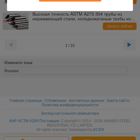
Запрос сейчас
Высокая точность ASTM A270 304 трубы из
нержавеющей стали, холоднокатаные трубы из
стали
Запрос сейчас
1 / 10
Измените язык
Russian
Главная страница
|
О Компании
|
контактные данные
|
Карта сайта
|
Политика конфиденциальности
Взгляд настольного компьютера
КНР АСТМ A269 Поставщик.
Copyright © 2014 - 2026 HAINER STEEL
INDUSTRIAL CO.,LIMITED.
All rights reserved. Developed by
ECER