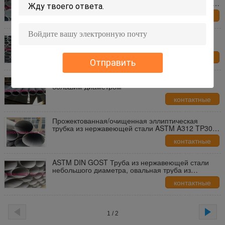
нержавеющей стали с холодным протяжением, 10
мм * 20 мм
контактные
данные
Окончание пятна DIN Эллиптическая труба из
нержавеющей стали / тонкая стена стальной
трубы 1,0 мм до 3,0 мм
контактные
Отправить
данные
201 304 316 Труба из нержавеющей стали с
большим диаметром
контактные
данные
Прожектованная/очищенная эллиптическая
трубка из нержавеющей стали ASTM A312 TP304
TP316L
контактные
данные
ASTM DIN GOST Труба из нержавеющей стали
небольшого диаметра, овальная труба из
нержавеющей стали
контактные
данные
1 / 2