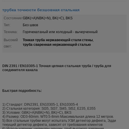
трубка точности безшовная стальная
Состояние:
GBK(+A)NBK(+N), BK(+C), BKS
Тип:
Без швов
Техника:
Горячекатаный или холодный - вычерченный
Тонкая труба нержавеющей стали стены
Высокий
,
труба сваренная нержавеющей сталью
свет:
DIN 2391 / EN10305-1 Точная цепная стальная труба / труба для
соединителя канала
Быстрая подробность:
1) Стандарт: DIN2391, EN10305-1, EN10305-4
2) Стальная категория: St35, St37, St45, St52, E235, E355
3) Условие: GBK(+A)NBK(+N), BK(+C), BKS
4) Размер: OD3-60mm. WT0.5-8mm Максимальная длина 12 метров.
5) Все стальные трубки могут испытать УЗИ детектор дефекта, Эдди
текущий детектор дефекта, зависят от требования клиентов
6) Использование: цилиндры машин, труб высокого давления,