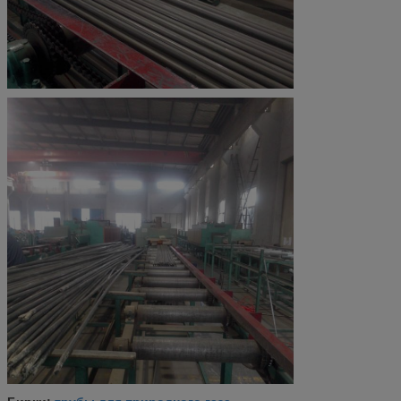
Е235
1.0308
480
6
Е355
1.0580
640
4
трубы для природного газа