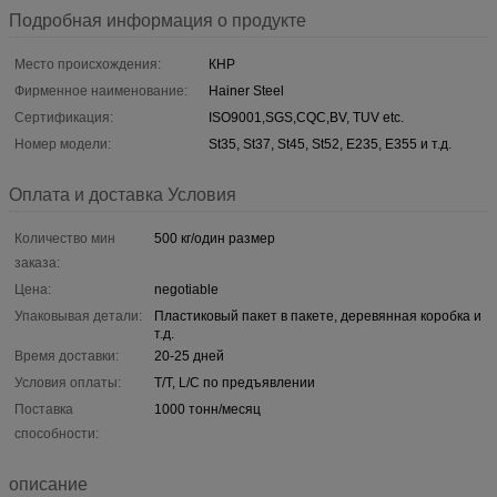
Подробная информация о продукте
Место происхождения:
КНР
Фирменное наименование:
Hainer Steel
Сертификация:
ISO9001,SGS,CQC,BV, TUV etc.
Номер модели:
St35, St37, St45, St52, E235, E355 и т.д.
Оплата и доставка Условия
Количество мин
500 кг/один размер
заказа:
Цена:
negotiable
Упаковывая детали:
Пластиковый пакет в пакете, деревянная коробка и
т.д.
Время доставки:
20-25 дней
Условия оплаты:
T/T, L/C по предъявлении
Поставка
1000 тонн/месяц
способности:
описание