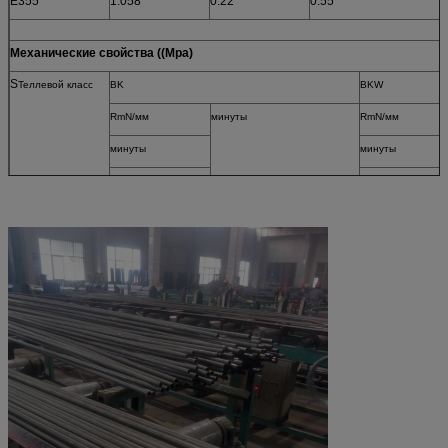
Е355
1.058
0.22
0.55
Механические свойства ((Mpa)
S
Теллевой класс
BK
BKW
RmN/мм
минуты
RmN/мм
минуты
минуты
St35
480
6
420
St45
580
5
520
St52
640
4
580
Стальная категория
Минимальные значения для условий дос
Наименование
Номер стали
+ С
стали
Rm Mpa
A%
Е215
1.0212
430
8