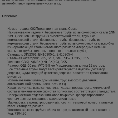
автомобильной промышленности и т.д.
Описание:
Номер товара: 002Прецизионная сталь Cosco
Наименование изделия: бесшовные трубы из высокоточной стали (DIN
2391), бесшовные трубы из высокоточной стали, трубы из
нержавеющей стали, бесшовные трубы, бесшовные трубы из
нержавеющей стали, бесшовные трубы из высокоточной стали,трубка
из нержавеющей стали небольшого размераУглеродные цепные
стальные трубы, холодные цепные стальные трубы,
Стандарт: DIN2391, EN10305-1, EN10305-4
Стальная категория: St35, St37, St45, St52, E235, E355
Условие: GBK(+A)NBK(+N), BK(+C), BKS
Размер: ОД3-60 мм. WT0.5-8 мм Максимальная длина 12 метров.
Все стальные трубы могут тестировать ультразвуковой детектор
дефекта, Эдди текущий детектор дефекта, зависят от требования
клиентов
Использование: цилиндры машин, труб высокого давления,
автомобильной промышленности и т.д.
Характеристика: высокая чистота, гладкая поверхность, химический
состав и механические свойства полностью соответствуют стандартам.
Поверхностная отделка: цинковое покрытие, фосфатированное
черным цветом, смазанное маслом или яркое.
Маркировка: зарегистрированный логотип, тепловой номер, стальной
класс, стандарт, размер
Упаковка: крышка трубы с обоих концов, пластиковый пакет в пакете
Код: 7304.90