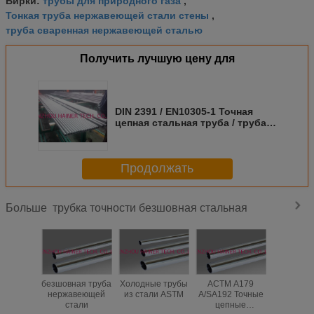
Бирки:
,
Тонкая труба нержавеющей стали стены
,
труба сваренная нержавеющей сталью
Получить лучшую цену для
DIN 2391 / EN10305-1 Точная
цепная стальная труба / труба
для соединителя канала,St 35,
St37, St52, E355
Продолжать
трубка точности безшовная стальная
Больше
безшовная труба
Холодные трубы
АСТМ A179
En10305 
нержавеющей
из стали ASTM
A/SA192 Точные
E35 То
стали
цепные
бесшо