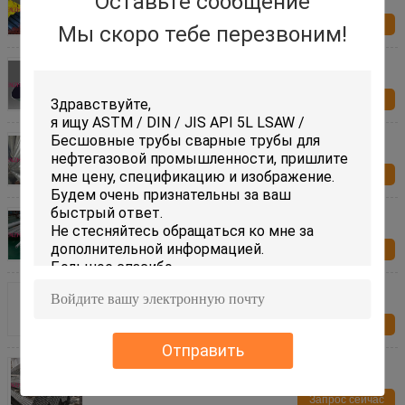
Оставьте сообщение
Запрос сейчас
Мы скоро тебе перезвоним!
Трубка холоднокатаной стали
Запрос сейчас
S34709 1.4912 TP347H Круглая труба из
нержавеющей стали для теплообменника
Запрос сейчас
Труба аустенитной нержавеющей стали
Запрос сейчас
QT450 RSV Входной клапан Z41-16Q-DN150
Запрос сейчас
Отправить
АСТМ A53 Gr.B/Q235 Оцинкованные стальные
трубы
Запрос сейчас