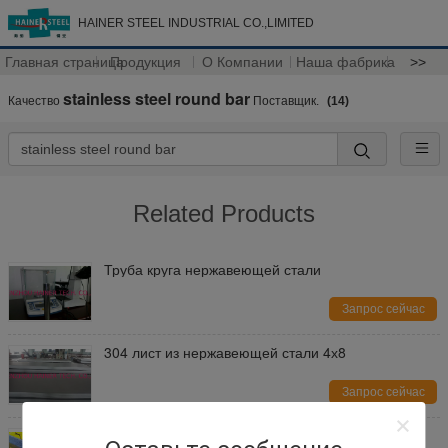
HAINER STEEL INDUSTRIAL CO.,LIMITED
Главная страница
Продукция
О Компании
Наша фабрика
>>
stainless steel round bar
Качество
Поставщик.
(14)
Related Products
Труба круга нержавеющей стали
Запрос сейчас
304 лист из нержавеющей стали 4х8
Запрос сейчас
бар нержавеющей стали 316 круглый