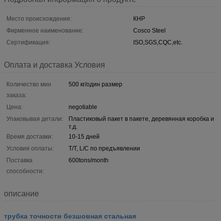
Место происхождения:
КНР
Фирменное наименование:
Cosco Steel
Сертификация:
ISO,SGS,CQC,etc.
Оплата и доставка Условия
Количество мин
500 кг/один размер
заказа:
Цена:
negotiable
Упаковывая детали:
Пластиковый пакет в пакете, деревянная коробка и
т.д.
Время доставки:
10-15 дней
Условия оплаты:
T/T, L/C по предъявлении
Поставка
600tons/month
способности:
описание
трубка точности безшовная стальная