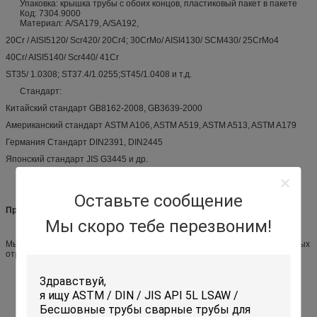
Упаковка: крышка трубы с обоих концов, пластиковый пакет в пакете
Код: 7304.9000
Материал: A/SA179, A/SA192,
20Cr / AISI5120/ Scr420/ 20Cr4; 30CrMo/ AISI4130/ SCM430/ 25CrMo4
40Cr/ AISI5140/ Scr440/ 41Cr
ST35/ 1.0308; ST37.4/1.0255;ST45/1.0408 и т.д.
Стандарт:
Китайский стандарт GB8162-2008, GB3639-2000
Американский стандарт ASTM A106, ASTM A519, ASTM A513, ASTM A179
Германия Стандарт DIN2391, DIN2445
Японский стандарт JIS G3445 и др.
Оставьте сообщение
Применение:
Мы скоро тебе перезвоним!
Мы, этот тип бесшовных стальных труб широко используются в различных
отраслях промышленности:
Велосипедный шпиндель, узел, коляска, ручка детской тележки
Автомобильный масляный канал, масло, соединитель канала,
амортизатор ударов, солнцезащитный щит, стойка радости
Спортивное оборудование, электрический ролик
Швейная машина, медицинское оборудование