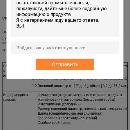
Спецификации
Обозначение A179/A179M-90a
Стандартная спецификация для бесшовного теплообменника из
низкоуглеродистой стали с холодным протяжением
И конденсаторные трубы
Отправить
Настоящая
1.1 Минимальная толщина стенки, бесшовные холоднотя
спецификация
стальные трубы для трубного отопления
охватывает:
Экс-обменники, конденсаторы и аналогичные приборы дл
1.2 Внешний диаметр от 1/8 до 3 дюймов [ 3,2 до 76,2 мм ]
Информация о
Количество (в футах, метрах или количестве длин)
заказах
Наименование материала (бесшовные трубы)
Изготовление (холодный)
Размер (внешний диаметр, номинальная толщина стен
Длина (специфическая или случайная)
Требования к протоколу испытаний
Особые требования