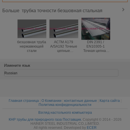
трубка точности безшовная стальная
Больше
безшовная труба
АСТМ A179
DIN 2391 /
En10305 
нержавеющей
A/SA192 Точные
EN10305-1
E35 То
стали
цепные
Точная цепная
бесшо
стальные трубы,
стальная труба /
стальная
протянутые
труба для
дл
холодом
соединителя
гидравли
Измените язык
канала,St 35,
возду
St37, St52, E355
цилин
Russian
Главная страница
|
О Компании
|
контактные данные
|
Карта сайта
|
Политика конфиденциальности
Взгляд настольного компьютера
КНР трубы для природного газа Поставщик.
Copyright © 2014 - 2026
HAINER STEEL INDUSTRIAL CO.,LIMITED.
All rights reserved. Developed by
ECER