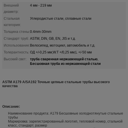
Внешний
4 мм - 219 мм
диаметр:
Стальная
Углеродистые стали, сплавные стали
категория:
Толщина стены:
0.4mm-30mm
Стандарт труб:
ASTM, DIN, GB, EN, JIS и т.д.
Использование:
Велосипед, мотоцикл, автомобиль и т.д.
Толерантность:
ОД +/-0,25 мм;W.T +/0,25 мм;L +/-50 мм
труба сваренная нержавеющей сталью
Высокий свет:
,
Бесшовная труба из нержавеющей стали
ASTM A179 A/SA192 Точные цепные стальные трубы высокого
качества
Описание:
Наименование продукта: A179 Бесшовные холоднотянутые стальные
трубы
Маркировка: зарегистрированный логотип, тепловой номер, стальной
класс, стандарт, размер