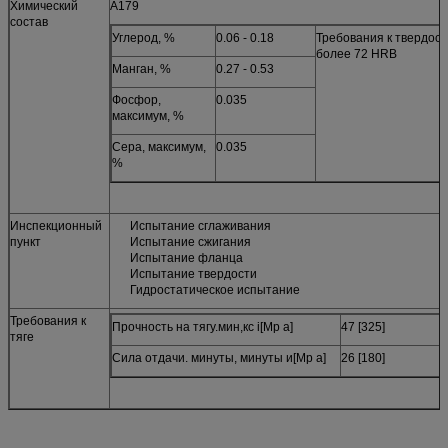
Химический
A179
состав
Углерод, %
0.06 - 0.18
Требования к твердост
более 72 HRB
Манган, %
0.27 - 0.53
Фосфор,
0.035
максимум, %
Сера, максимум,
0.035
%
Инспекционный
Испытание сглаживания
пункт
Испытание сжигания
Испытание фланца
Испытание твердости
Гидростатическое испытание
Требования к
Прочность на тягу.мин,кс i[Mp a]
47 [325]
тяге
Сила отдачи. минуты, минуты и[Mp a]
26 [180]
Удлинение в 2 дюйма или 50 мм, мин, %
35