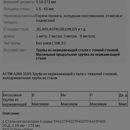
Внешний диаметр:
3.18-273 мм.
Толщина стены:
1.5 - 60 мм
Производственный
Горяче проката, холодным протяжением, отжигом и
подчисткой
процесс:
Стандарт труб:
JIS,AISI,ASTM,GB,DIN,EN и т.д.
Длина:
1 метр, 2 метра, 3 метра... 8 метров.
Тип трубы:
Без швов [ SMLS ]
Трубы из нержавеющей стали с тонкой стенкой
Высокий свет:
,
Маленькая продольная трубка из нержавеющей
стали
АСТМ A269 310S Труба из нержавеющей стали с тяжелой стенкой,
холоднокатаная труба из стали
Бесшовная
В
Мн
П
Да, да.
трубка из
Максимум
Максимум
Максимум
Макси
нержавеющей
стали
Описание:
≤ 0.025
≤ 1.00
≤ 0.040
≤ 1.00
ASTM A268
TP410
1.Стальная категория 4 серии:TP410TP420TP430TP444TP405
2О.Д.:3.18 мм ~ 273 мм
3У.Т.:0.3mm~20mm