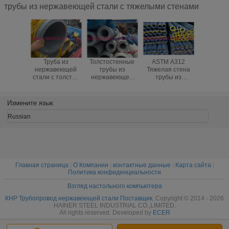
трубы из нержавеющей стали с тяжелыми стенами
Труба из
Толстостенные
ASTM A312
Прожект
нержавеющей
трубы из
Тяжелая стена
нержав
стали с толстой
нержавеющей
трубы из
стали с 
стенкой
стали
нержавеющей
стенкой 
стали, круглые
S31603, 
холоднотянутые
SS
Измените язык
стальные трубы
Russian
Главная страница
|
О Компании
|
контактные данные
|
Карта сайта
|
Политика конфиденциальности
Взгляд настольного компьютера
КНР Трубопровод нержавеющей стали Поставщик.
Copyright © 2014 - 2026
HAINER STEEL INDUSTRIAL CO.,LIMITED.
All rights reserved. Developed by
ECER