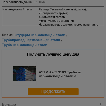
Толерантность длины
+/-10 мм
Инспекционный пункт
Размер ((внешний,стенный,длина);
2Поверхность трубы;
Химический состав;
Механические испытания
Неразрушающее электрическое испытание
Информация о заказе
Количество (в футах, метрах или количестве
штуцеры нержавеющей стали
Бирки:
,
длин)
Трубопровод нержавеющей стали
Стальная категория
,
Размер (внешний диаметр, номинальная
Труба нержавеющей стали
толщина стенки, длина)
Требования к отчету о испытаниях и т.д.
Получить лучшую цену для
ASTM A269 310S Труба из
нержавеющей стали с
тяжелыми стенами,
холоднокатаная труба из стали
Продолжать
Больше