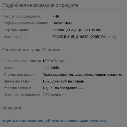
Подробная информация о продукте
Место происхождения:
КНР
Фирменное наименование:
Hainer Steel
Сертификация:
ISO9001,SGS,CQC,BV,TUV etc.
Номер модели:
304/304L316L,310S321,2205,904L и т.д.
Оплата и доставка Условия
Количество мин заказа:
1000 кг/размер
Цена:
negotiable
Упаковывая детали:
Пластмассовая крышка с обоих концов, в пакете.
Время доставки:
15-25 дней или на складе
Условия оплаты:
T/T, L/C по предъявлении
Поставка способности:
3000tons/month
описание
трубы из нержавеющей стали с тяжелыми стенами