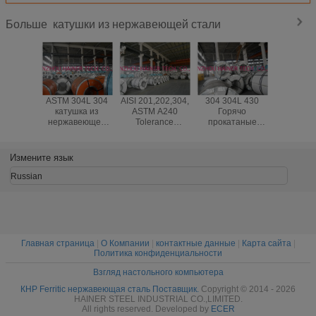
катушки из нержавеющей стали
Больше
ASTM 304L 304
AISI 201,202,304,
304 304L 430
201,304,
катушка из
ASTM A240
Горячо
409, 430
нержавеющей
Tolerance
прокатаные
катушк
стали с отделкой
Нержавеющая
катушки из
нержав
2B BA для
стальная
нержавеющей
стали AI
столовой и
катушка, No.1
стали, холодно
ASTM St
Измените язык
кулинарной
No.4 6K 8K
прокатаная
посуды
Доработан
полированная
Russian
руловая полоса
NO.1
поверхность
Главная страница
|
О Компании
|
контактные данные
|
Карта сайта
|
Политика конфиденциальности
Взгляд настольного компьютера
КНР Ferritic нержавеющая сталь Поставщик.
Copyright © 2014 - 2026
HAINER STEEL INDUSTRIAL CO.,LIMITED.
All rights reserved. Developed by
ECER