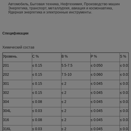
Автомобиль, Бытовая техника, Нефтехимия, Производство машин
Энергетика, транспорт, металлургия, авиация и космонавтика,
Ядерная энергетика и электронные инструменты.
Спецификации
Химический состав
Уровень.
C %
В %
P %
S %
201
≤ 0.15
5.5-7.5
≤ 0.050
≤ 0.03
202
≤ 0.15
7.5-10
≤ 0.060
≤ 0.03
301
≤ 0.15
≤ 2
≤ 0.045
≤ 0.03
302
≤ 0.15
≤ 2
≤ 0.045
≤ 0.03
304
≤ 0.08
≤ 2
≤ 0.045
≤ 0.03
304L
≤ 0.03
≤ 2
≤ 0.045
≤ 0.03
316
≤ 0.08
≤ 2
≤ 0.045
≤ 0.03
316L
≤ 0.03
≤ 2
≤ 0.045
≤ 0.03