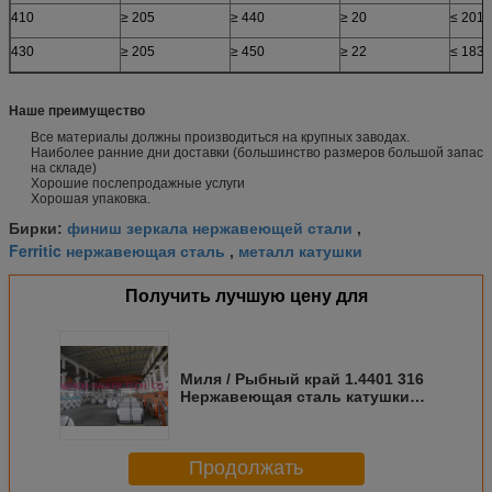
410
≥ 205
≥ 440
≥ 20
≤ 201
430
≥ 205
≥ 450
≥ 22
≤ 183
Наше преимущество
Все материалы должны производиться на крупных заводах.
Наиболее ранние дни доставки (большинство размеров большой запас
на складе)
Хорошие послепродажные услуги
Хорошая упаковка.
финиш зеркала нержавеющей стали
Бирки:
,
Ferritic нержавеющая сталь
металл катушки
,
Получить лучшую цену для
Миля / Рыбный край 1.4401 316
Нержавеющая сталь катушки
HR CR Ширина 2000 мм 2500 мм
Продолжать