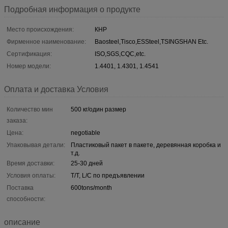
Подробная информация о продукте
Место происхождения:
КНР
Фирменное наименование:
Baosteel,Tisco,ESSteel,TSINGSHAN Etc.
Сертификация:
ISO,SGS,CQC,etc.
Номер модели:
1.4401, 1.4301, 1.4541
Оплата и доставка Условия
Количество мин
500 кг/один размер
заказа:
Цена:
negotiable
Упаковывая детали:
Пластиковый пакет в пакете, деревянная коробка и
т.д.
Время доставки:
25-30 дней
Условия оплаты:
T/T, L/C по предъявлении
Поставка
600tons/month
способности:
описание