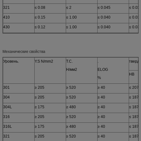
321
≤ 0.08
≤ 2
≤ 0.045
≤ 0.03
410
≤ 0.15
≤ 1.00
≤ 0.040
≤ 0.03
430
≤ 0.12
≤ 1.00
≤ 0.040
≤ 0.03
Механические свойства
Уровень.
Y.S N/mm2
Т.С.
.
тверд
Н/мм2
ELOG
HB
%
301
≥ 205
≥ 520
≥ 40
≤ 207
304
≥ 205
≥ 520
≥ 40
≤ 187
304L
≥ 175
≥ 480
≥ 40
≤ 187
316
≥ 205
≥ 520
≥ 40
≤ 187
316L
≥ 175
≥ 480
≥ 40
≤ 187
321
≥ 205
≥ 520
≥ 40
≤ 187