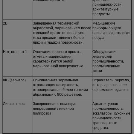
принадлежности,
архитектурные
предметы.
2B
Завершенная термической
Медицинские
обработкой, маринованием после
приборы общего
холодной прокатки, после чего
назначения, столовая
кожа проходит линию к более
посуда.
яркой и гладкой поверхности.
Нет, нет, нет.1
Окончание горячего проката,
Оборудование
отжига и маринования,
химической
характеризуется белой
промышленности,
маринованной поверхностью.
промышленные
танки.
8K ((зеркало)
Оригинальная зеркальная
Отражатель, зеркало,
отражающая поверхность,
интерьер - внешнее
отполированная более тонкими
оформление здания.
абразивами с 800 решёткой.
Линия волос
Завершенная с помощью
Архитектурная
непрерывной линейной
промышленность,
полировки
эскалаторы, кухонные
принадлежности,
транспортные
средства.