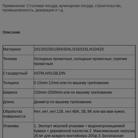
Применение: Столовая посуда, кулинарная посуда, строительство,
промышленность, декорация и т.д.
Описание
Материал
201/202/301/304/304L/316/316L/410/420
Техника
Холодные прокатные, холодные прокатные, горячие
прокатные
Стандартный
ASTM,AISI,GB,DIN
Толщина
0.15mm-12mm или по вашему требованию
Ширина
150mm-2500mm или по вашему требованию
Длина
Диаметр по вашему требованию
Обработка
Нет, нет, нет.12Б, нет.4BA, 2B, 8K или как вам нужно.
поверхности
Упаковка
1. Экспорт морской упаковки + водонепроницаемой
бумаги + деревянной паллетки 2. Максимальная загрузка
26 мт для каждого контейнера 20Gp 3. Безопасная