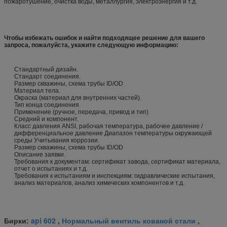
пожаротушение, очистка воды, металлургия, электроэнергия и т.д.
Чтобы избежать ошибок и найти подходящее решение для вашего
запроса, пожалуйста, укажите следующую информацию:
Стандартный дизайн.
Стандарт соединения.
Размер скважины, схема трубы ID/OD
Материал тела.
Окраска (материал для внутренних частей).
Тип конца соединения
Применение (ручное, передача, привод и тип)
Средний и компонент.
Класс давления ANSI, рабочая температура, рабочее давление /
дифференциальное давление Диапазон температуры окружающей
среды Учитывания коррозии.
Размер скважины, схема трубы ID/OD
Описание заявки.
Требования к документам: сертификат завода, сертификат материала,
отчет о испытаниях и т.д.
Требования к испытаниям и инспекциям: гидравлические испытания,
анализ материалов, анализ химических компонентов и т.д.
api 602
Нормальный вентиль кованой стали
Бирки:
,
,