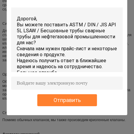
очень надежным.не рекомендуется добавлять или менять плакировку по
среднему размеру заднего сиденья, когда клапан имеет давление,
содержащее.
Сиденье:
Для клапана из углеродной стали сиденье обычно из кованой
стали.Возобновляемое натянутое сиденье используется для клапанов для
шаров из углеродистой стали NPS≤12Для нержавеющего стального
клапана с земляным шаром обычно используется интегральное сиденье,
или для сварки твердого сплава непосредственно
интегрально.Напряженный или сварный на сиденье также является
необязательным для нержавеющей стали клапан глобус, если он
запрашивается клиентом.
Орехи ствола:
Обычно стволовой орех изготавливается из ASTM A439 D2. Он также
может быть изготовлен из медного сплава, если это требуется
заказчиком.прокатный подшипник устанавливается с обеих сторон ствола
ореха, чтобы минимизировать открытый и закрытый крутящий момент
клапана глобуса.
Отправить
Специальный клапан "Глобус":
Помимо обычных клапанов, мы также производим криогенные клапаны.