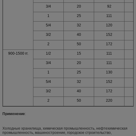
3/4
20
92
1
25
111
5/4
32
120
3/2
40
152
2
50
172
900-1500 гг.
1/2
15
111
3/4
20
111
1
25
130
5/4
32
152
3/2
40
172
2
50
220
Применение
:
Холодные хранилища, химическая промышленность, нефтехимическая
промышленность, машиностроение, городское строительство,