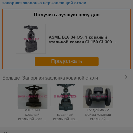
запорная заслонка нержавеющей стали
Получить лучшую цену для
ASME B16.34 OS, Y кованый
стальной клапан CL150 CL300
CL600
Продолжать
Запорная заслонка кованой стали
Больше
A105 API
1500LB
1/2 дюйма - 2
API 602 A
кованый
кованный
дюйма кованый
F11 Mon
стальной клапан
стальной шар
стальной
Кован
с SW натянутым
клапан с SW
чековый клапан,
сталь
концом фланца,
конец /
класс 150 / 800 /
шлюзо
150LB - 1500LB
натянутый конец
900 / 1500
клапан, 