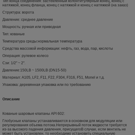
Тип конца соединения: застекленный колонтитулярный конец, конец с
натяжкой, конец фланца, конец с натяжкой и конец с натяжкой (на заказ)
Структура: ворота
Давление: среднее давление
Мощность: ручная или приводная
Тип: кованые
Температура среды:нормальная температура
Средства массовой информации: нефть, газ, вода, пар, кислоты
Операция: рулевое колесо
Сзи: 1/2" ~ 2".
Давление:150LB ~ 1500LB (DN15-50)
Материал: A105, LF2, F11, F22, F304, F316, F51, Monel и т.д.
Упаковка: деревянная упаковка или по требованию
Описание
Кованые шаровые клапаны API 602:
Глобусные клапаны устанавливаются в основном для модуляции или
регулирования объема потока.Непрерывный поток жидкости требуется
из-за высокого падения давления, присущегоВ случае, если вентиль не
может быть установлен, то необходимо установить специальную